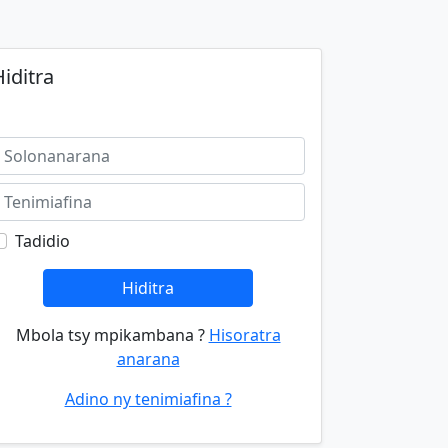
iditra
Tadidio
Hiditra
Mbola tsy mpikambana ?
Hisoratra
anarana
Adino ny tenimiafina ?