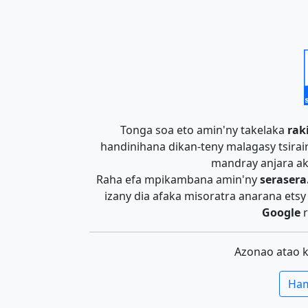
Tonga soa eto amin'ny takelaka
rak
handinihana dikan-teny malagasy tsira
mandray anjara ak
Raha efa mpikambana amin'ny
serasera
izany dia afaka misoratra anarana ets
Google
r
Azonao atao 
Ham