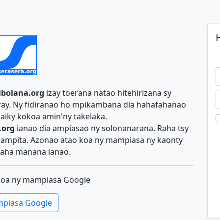
H
ibolana.org
izay toerana natao hitehirizana sy
iray. Ny fidiranao ho mpikambana dia hahafahanao
aiky kokoa amin'ny takelaka.
.org
ianao dia ampiasao ny solonanarana. Raha tsy
y ampita. Azonao atao koa ny mampiasa ny kaonty
aha manana ianao.
koa ny mampiasa Google
piasa Google