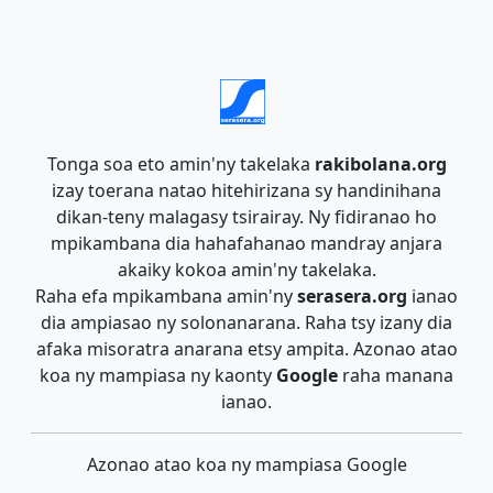
Tonga soa eto amin'ny takelaka
rakibolana.org
izay toerana natao hitehirizana sy handinihana
dikan-teny malagasy tsirairay. Ny fidiranao ho
mpikambana dia hahafahanao mandray anjara
akaiky kokoa amin'ny takelaka.
Raha efa mpikambana amin'ny
serasera.org
ianao
dia ampiasao ny solonanarana. Raha tsy izany dia
afaka misoratra anarana etsy ampita. Azonao atao
koa ny mampiasa ny kaonty
Google
raha manana
ianao.
Azonao atao koa ny mampiasa Google