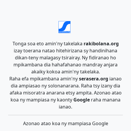
Tonga soa eto amin'ny takelaka
rakibolana.org
izay toerana natao hitehirizana sy handinihana
dikan-teny malagasy tsirairay. Ny fidiranao ho
mpikambana dia hahafahanao mandray anjara
akaiky kokoa amin'ny takelaka.
Raha efa mpikambana amin'ny
serasera.org
ianao
dia ampiasao ny solonanarana. Raha tsy izany dia
afaka misoratra anarana etsy ampita. Azonao atao
koa ny mampiasa ny kaonty
Google
raha manana
ianao.
Azonao atao koa ny mampiasa Google