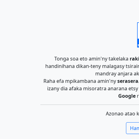
Tonga soa eto amin'ny takelaka
rak
handinihana dikan-teny malagasy tsira
mandray anjara ak
Raha efa mpikambana amin'ny
serasera
izany dia afaka misoratra anarana ets
Google
r
Azonao atao 
Ham