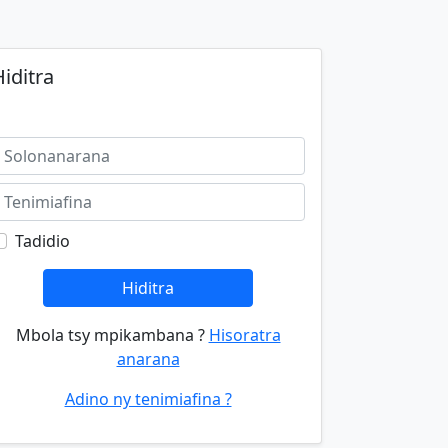
iditra
Tadidio
Hiditra
Mbola tsy mpikambana ?
Hisoratra
anarana
Adino ny tenimiafina ?