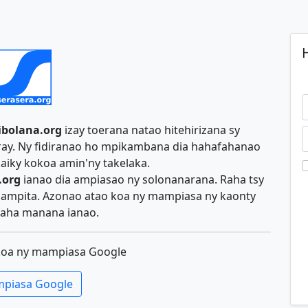
H
ibolana.org
izay toerana natao hitehirizana sy
iray. Ny fidiranao ho mpikambana dia hahafahanao
aiky kokoa amin'ny takelaka.
.org
ianao dia ampiasao ny solonanarana. Raha tsy
y ampita. Azonao atao koa ny mampiasa ny kaonty
aha manana ianao.
koa ny mampiasa Google
piasa Google