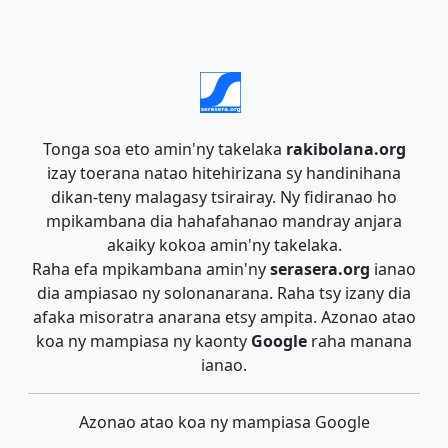
Tonga soa eto amin'ny takelaka
rakibolana.org
izay toerana natao hitehirizana sy handinihana
dikan-teny malagasy tsirairay. Ny fidiranao ho
mpikambana dia hahafahanao mandray anjara
akaiky kokoa amin'ny takelaka.
Raha efa mpikambana amin'ny
serasera.org
ianao
dia ampiasao ny solonanarana. Raha tsy izany dia
afaka misoratra anarana etsy ampita. Azonao atao
koa ny mampiasa ny kaonty
Google
raha manana
ianao.
Azonao atao koa ny mampiasa Google