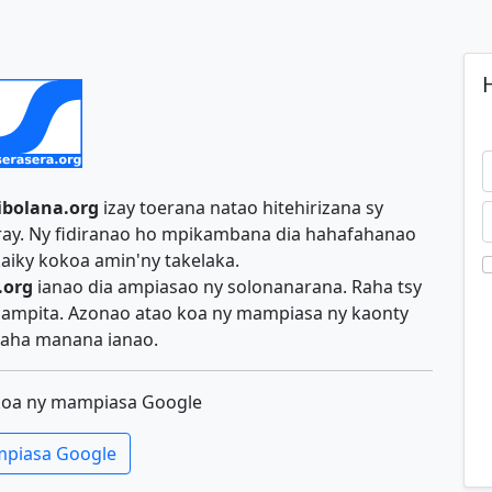
H
ibolana.org
izay toerana natao hitehirizana sy
iray. Ny fidiranao ho mpikambana dia hahafahanao
aiky kokoa amin'ny takelaka.
.org
ianao dia ampiasao ny solonanarana. Raha tsy
y ampita. Azonao atao koa ny mampiasa ny kaonty
aha manana ianao.
koa ny mampiasa Google
piasa Google