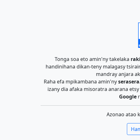
Tonga soa eto amin'ny takelaka
rak
handinihana dikan-teny malagasy tsira
mandray anjara ak
Raha efa mpikambana amin'ny
serasera
izany dia afaka misoratra anarana ets
Google
r
Azonao atao 
Ham