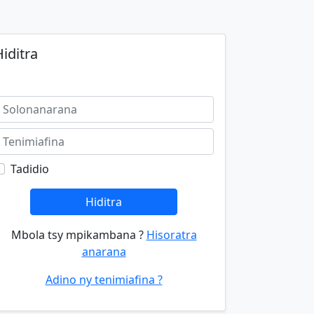
iditra
Tadidio
Hiditra
Mbola tsy mpikambana ?
Hisoratra
anarana
Adino ny tenimiafina ?