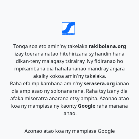
Tonga soa eto amin'ny takelaka
rakibolana.org
izay toerana natao hitehirizana sy handinihana
dikan-teny malagasy tsirairay. Ny fidiranao ho
mpikambana dia hahafahanao mandray anjara
akaiky kokoa amin'ny takelaka.
Raha efa mpikambana amin'ny
serasera.org
ianao
dia ampiasao ny solonanarana. Raha tsy izany dia
afaka misoratra anarana etsy ampita. Azonao atao
koa ny mampiasa ny kaonty
Google
raha manana
ianao.
Azonao atao koa ny mampiasa Google