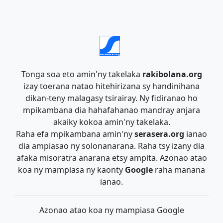
Tonga soa eto amin'ny takelaka
rakibolana.org
izay toerana natao hitehirizana sy handinihana
dikan-teny malagasy tsirairay. Ny fidiranao ho
mpikambana dia hahafahanao mandray anjara
akaiky kokoa amin'ny takelaka.
Raha efa mpikambana amin'ny
serasera.org
ianao
dia ampiasao ny solonanarana. Raha tsy izany dia
afaka misoratra anarana etsy ampita. Azonao atao
koa ny mampiasa ny kaonty
Google
raha manana
ianao.
Azonao atao koa ny mampiasa Google