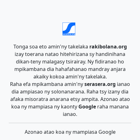
Tonga soa eto amin'ny takelaka
rakibolana.org
izay toerana natao hitehirizana sy handinihana
dikan-teny malagasy tsirairay. Ny fidiranao ho
mpikambana dia hahafahanao mandray anjara
akaiky kokoa amin'ny takelaka.
Raha efa mpikambana amin'ny
serasera.org
ianao
dia ampiasao ny solonanarana. Raha tsy izany dia
afaka misoratra anarana etsy ampita. Azonao atao
koa ny mampiasa ny kaonty
Google
raha manana
ianao.
Azonao atao koa ny mampiasa Google