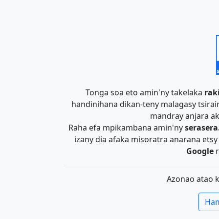
Tonga soa eto amin'ny takelaka
rak
handinihana dikan-teny malagasy tsira
mandray anjara ak
Raha efa mpikambana amin'ny
serasera
izany dia afaka misoratra anarana ets
Google
r
Azonao atao 
Ham