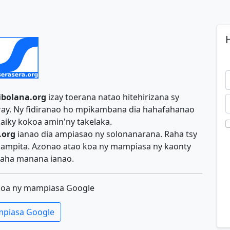
H
ibolana.org
izay toerana natao hitehirizana sy
iray. Ny fidiranao ho mpikambana dia hahafahanao
aiky kokoa amin'ny takelaka.
.org
ianao dia ampiasao ny solonanarana. Raha tsy
y ampita. Azonao atao koa ny mampiasa ny kaonty
aha manana ianao.
koa ny mampiasa Google
piasa Google