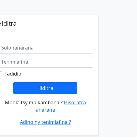
iditra
Tadidio
Hiditra
Mbola tsy mpikambana ?
Hisoratra
anarana
Adino ny tenimiafina ?