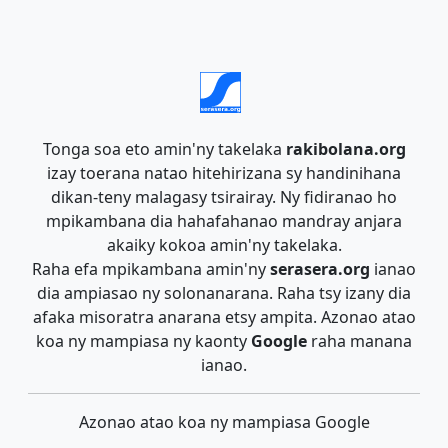
Tonga soa eto amin'ny takelaka
rakibolana.org
izay toerana natao hitehirizana sy handinihana
dikan-teny malagasy tsirairay. Ny fidiranao ho
mpikambana dia hahafahanao mandray anjara
akaiky kokoa amin'ny takelaka.
Raha efa mpikambana amin'ny
serasera.org
ianao
dia ampiasao ny solonanarana. Raha tsy izany dia
afaka misoratra anarana etsy ampita. Azonao atao
koa ny mampiasa ny kaonty
Google
raha manana
ianao.
Azonao atao koa ny mampiasa Google