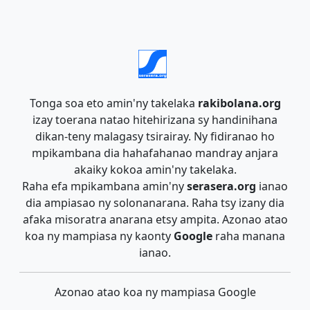
Tonga soa eto amin'ny takelaka
rakibolana.org
izay toerana natao hitehirizana sy handinihana
dikan-teny malagasy tsirairay. Ny fidiranao ho
mpikambana dia hahafahanao mandray anjara
akaiky kokoa amin'ny takelaka.
Raha efa mpikambana amin'ny
serasera.org
ianao
dia ampiasao ny solonanarana. Raha tsy izany dia
afaka misoratra anarana etsy ampita. Azonao atao
koa ny mampiasa ny kaonty
Google
raha manana
ianao.
Azonao atao koa ny mampiasa Google