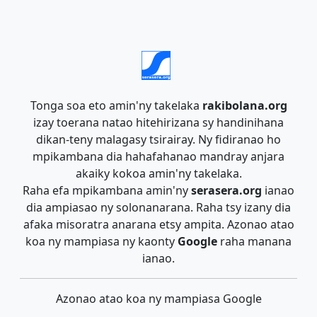
Tonga soa eto amin'ny takelaka
rakibolana.org
izay toerana natao hitehirizana sy handinihana
dikan-teny malagasy tsirairay. Ny fidiranao ho
mpikambana dia hahafahanao mandray anjara
akaiky kokoa amin'ny takelaka.
Raha efa mpikambana amin'ny
serasera.org
ianao
dia ampiasao ny solonanarana. Raha tsy izany dia
afaka misoratra anarana etsy ampita. Azonao atao
koa ny mampiasa ny kaonty
Google
raha manana
ianao.
Azonao atao koa ny mampiasa Google