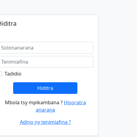
iditra
Tadidio
Hiditra
Mbola tsy mpikambana ?
Hisoratra
anarana
Adino ny tenimiafina ?