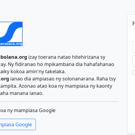
H
ibolana.org
izay toerana natao hitehirizana sy
iray. Ny fidiranao ho mpikambana dia hahafahanao
aiky kokoa amin'ny takelaka.
.org
ianao dia ampiasao ny solonanarana. Raha tsy
y ampita. Azonao atao koa ny mampiasa ny kaonty
aha manana ianao.
koa ny mampiasa Google
piasa Google