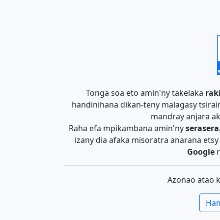
Tonga soa eto amin'ny takelaka
rak
handinihana dikan-teny malagasy tsira
mandray anjara ak
Raha efa mpikambana amin'ny
serasera
izany dia afaka misoratra anarana ets
Google
r
Azonao atao 
Ham