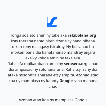
Tonga soa eto amin'ny takelaka
rakibolana.org
izay toerana natao hitehirizana sy handinihana
dikan-teny malagasy tsirairay. Ny fidiranao ho
mpikambana dia hahafahanao mandray anjara
akaiky kokoa amin'ny takelaka.
Raha efa mpikambana amin'ny
serasera.org
ianao
dia ampiasao ny solonanarana. Raha tsy izany dia
afaka misoratra anarana etsy ampita. Azonao atao
koa ny mampiasa ny kaonty
Google
raha manana
ianao.
Azonao atao koa ny mampiasa Google