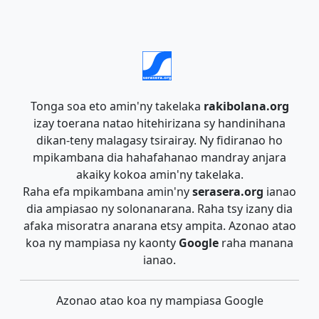
Tonga soa eto amin'ny takelaka
rakibolana.org
izay toerana natao hitehirizana sy handinihana
dikan-teny malagasy tsirairay. Ny fidiranao ho
mpikambana dia hahafahanao mandray anjara
akaiky kokoa amin'ny takelaka.
Raha efa mpikambana amin'ny
serasera.org
ianao
dia ampiasao ny solonanarana. Raha tsy izany dia
afaka misoratra anarana etsy ampita. Azonao atao
koa ny mampiasa ny kaonty
Google
raha manana
ianao.
Azonao atao koa ny mampiasa Google