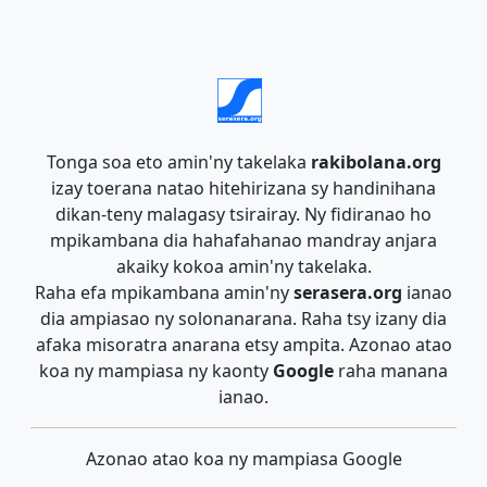
Tonga soa eto amin'ny takelaka
rakibolana.org
izay toerana natao hitehirizana sy handinihana
dikan-teny malagasy tsirairay. Ny fidiranao ho
mpikambana dia hahafahanao mandray anjara
akaiky kokoa amin'ny takelaka.
Raha efa mpikambana amin'ny
serasera.org
ianao
dia ampiasao ny solonanarana. Raha tsy izany dia
afaka misoratra anarana etsy ampita. Azonao atao
koa ny mampiasa ny kaonty
Google
raha manana
ianao.
Azonao atao koa ny mampiasa Google