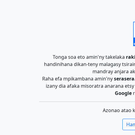
Tonga soa eto amin'ny takelaka
rak
handinihana dikan-teny malagasy tsira
mandray anjara ak
Raha efa mpikambana amin'ny
serasera
izany dia afaka misoratra anarana ets
Google
r
Azonao atao 
Ham