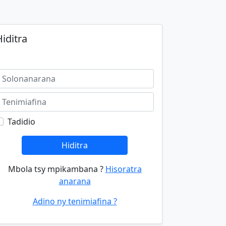
iditra
Tadidio
Hiditra
Mbola tsy mpikambana ?
Hisoratra
anarana
Adino ny tenimiafina ?