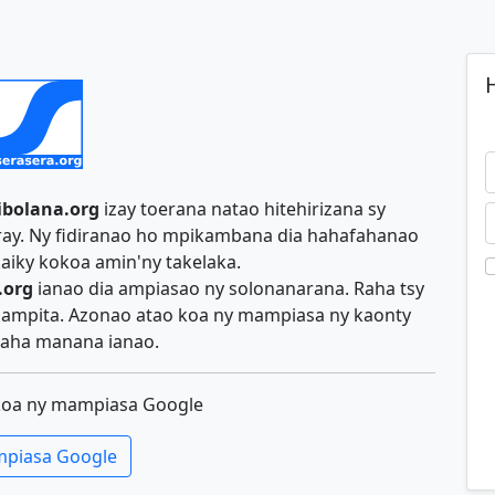
H
ibolana.org
izay toerana natao hitehirizana sy
iray. Ny fidiranao ho mpikambana dia hahafahanao
aiky kokoa amin'ny takelaka.
.org
ianao dia ampiasao ny solonanarana. Raha tsy
y ampita. Azonao atao koa ny mampiasa ny kaonty
aha manana ianao.
koa ny mampiasa Google
piasa Google