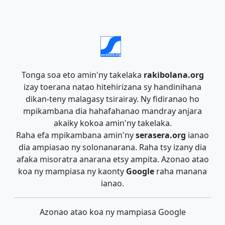
Tonga soa eto amin'ny takelaka
rakibolana.org
izay toerana natao hitehirizana sy handinihana
dikan-teny malagasy tsirairay. Ny fidiranao ho
mpikambana dia hahafahanao mandray anjara
akaiky kokoa amin'ny takelaka.
Raha efa mpikambana amin'ny
serasera.org
ianao
dia ampiasao ny solonanarana. Raha tsy izany dia
afaka misoratra anarana etsy ampita. Azonao atao
koa ny mampiasa ny kaonty
Google
raha manana
ianao.
Azonao atao koa ny mampiasa Google