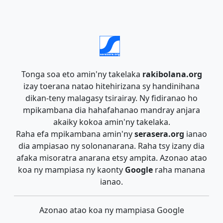
Tonga soa eto amin'ny takelaka
rakibolana.org
izay toerana natao hitehirizana sy handinihana
dikan-teny malagasy tsirairay. Ny fidiranao ho
mpikambana dia hahafahanao mandray anjara
akaiky kokoa amin'ny takelaka.
Raha efa mpikambana amin'ny
serasera.org
ianao
dia ampiasao ny solonanarana. Raha tsy izany dia
afaka misoratra anarana etsy ampita. Azonao atao
koa ny mampiasa ny kaonty
Google
raha manana
ianao.
Azonao atao koa ny mampiasa Google