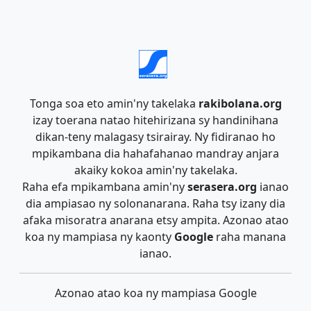
Tonga soa eto amin'ny takelaka
rakibolana.org
izay toerana natao hitehirizana sy handinihana
dikan-teny malagasy tsirairay. Ny fidiranao ho
mpikambana dia hahafahanao mandray anjara
akaiky kokoa amin'ny takelaka.
Raha efa mpikambana amin'ny
serasera.org
ianao
dia ampiasao ny solonanarana. Raha tsy izany dia
afaka misoratra anarana etsy ampita. Azonao atao
koa ny mampiasa ny kaonty
Google
raha manana
ianao.
Azonao atao koa ny mampiasa Google