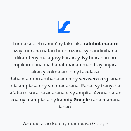
Tonga soa eto amin'ny takelaka
rakibolana.org
izay toerana natao hitehirizana sy handinihana
dikan-teny malagasy tsirairay. Ny fidiranao ho
mpikambana dia hahafahanao mandray anjara
akaiky kokoa amin'ny takelaka.
Raha efa mpikambana amin'ny
serasera.org
ianao
dia ampiasao ny solonanarana. Raha tsy izany dia
afaka misoratra anarana etsy ampita. Azonao atao
koa ny mampiasa ny kaonty
Google
raha manana
ianao.
Azonao atao koa ny mampiasa Google