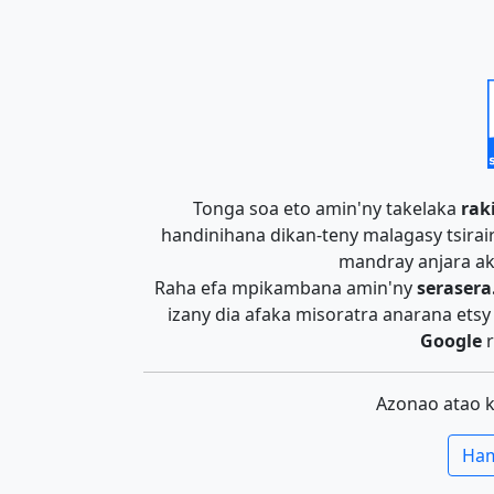
Tonga soa eto amin'ny takelaka
rak
handinihana dikan-teny malagasy tsira
mandray anjara ak
Raha efa mpikambana amin'ny
serasera
izany dia afaka misoratra anarana ets
Google
r
Azonao atao 
Ham