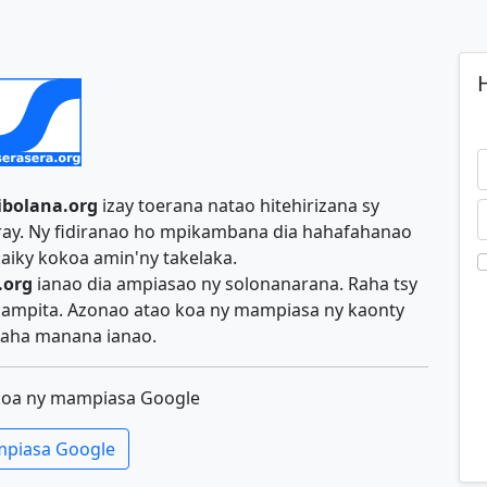
H
ibolana.org
izay toerana natao hitehirizana sy
iray. Ny fidiranao ho mpikambana dia hahafahanao
aiky kokoa amin'ny takelaka.
.org
ianao dia ampiasao ny solonanarana. Raha tsy
y ampita. Azonao atao koa ny mampiasa ny kaonty
aha manana ianao.
koa ny mampiasa Google
piasa Google