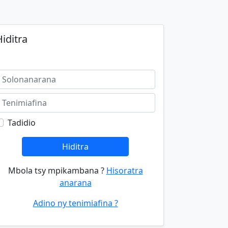
iditra
Tadidio
Hiditra
Mbola tsy mpikambana ?
Hisoratra
anarana
Adino ny tenimiafina ?