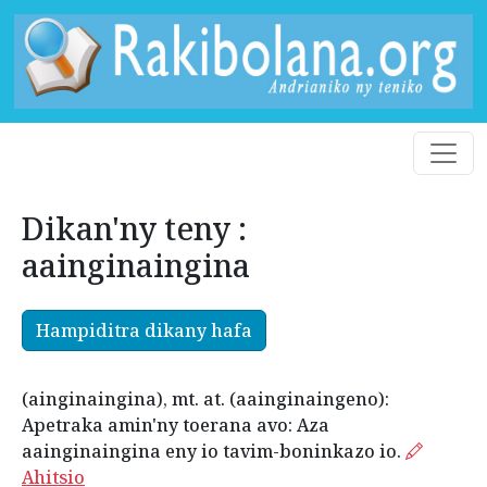
Dikan'ny teny :
aainginaingina
Hampiditra dikany hafa
(ainginaingina), mt. at. (aainginaingeno):
Apetraka amin'ny toerana avo: Aza
aainginaingina eny io tavim-boninkazo io.
Ahitsio