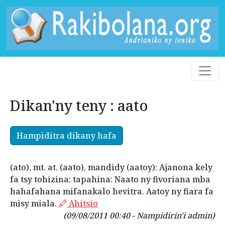
Dikan'ny teny : aato
Hampiditra dikany hafa
(ato), mt. at. (aato), mandidy (aatoy): Ajanona kely
fa tsy tohizina; tapahina: Naato ny fivoriana mba
hahafahana mifanakalo hevitra. Aatoy ny fiara fa
misy miala.
Ahitsio
(09/08/2011 00:40 - Nampidirin'i admin)