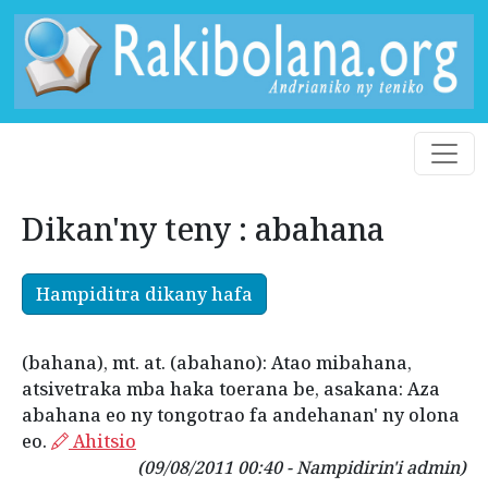
Dikan'ny teny : abahana
Hampiditra dikany hafa
(bahana), mt. at. (abahano): Atao mibahana,
atsivetraka mba haka toerana be, asakana: Aza
abahana eo ny tongotrao fa andehanan' ny olona
eo.
Ahitsio
(09/08/2011 00:40 - Nampidirin'i admin)