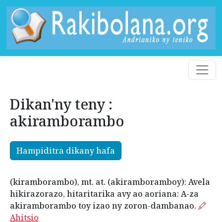
Dikan'ny teny :
akiramborambo
Hampiditra dikany hafa
(kiramborambo), mt. at. (akiramboramboy): Avela
hikirazorazo, hitaritarika avy ao aoriana: A-za
akiramborambo toy izao ny zoron-dambanao.
Ahitsio