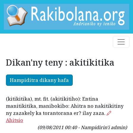
Dikan'ny teny : akitikitika
Hampiditra dikany hafa
(kitikitika), mt. fit. (akitikitiho): Entina
manitikitika, manibokibo: Ahitra no nakitikitiny
ny zazakely ka torantorana er? ilay zaza.
Ahitsio
(09/08/2011 00:40 - Nampidirin'i admin)