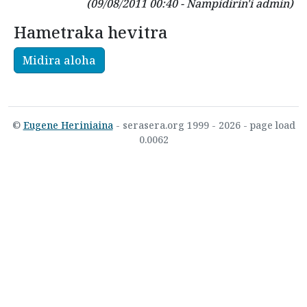
(09/08/2011 00:40 - Nampidirin'i admin)
Hametraka hevitra
Midira aloha
©
Eugene Heriniaina
- serasera.org 1999 - 2026 - page load
0.0062