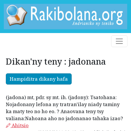
Dikan'ny teny : jadonana
Hampiditra dikany hafa
(jadona) mt, pdr. sy mt. ih. (jadony): Tsatohana:
Nojadonany lefona ny tratran'ilay niady taminy
ka maty teo no ho eo. ? Anaovana teny tsy
valiana:Nahoana aho no jadonanao tahaka izao?
Ahitsio