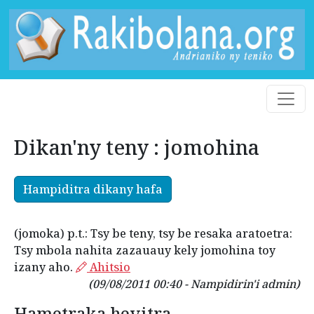
Dikan'ny teny : jomohina
Hampiditra dikany hafa
(jomoka) p.t.: Tsy be teny, tsy be resaka aratoetra:
Tsy mbola nahita zazauauy kely jomohina toy
izany aho.
Ahitsio
(09/08/2011 00:40 - Nampidirin'i admin)
Hametraka hevitra