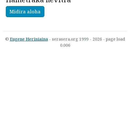
Midira aloha
©
Eugene Heriniaina
- serasera.org 1999 - 2026 - page load
0.006