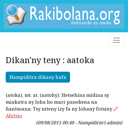
Dikan'ny teny : aatoka
Hampiditra dikany hafa
(atoka), mt. at. (aatohy): Hetsehina midina sy
miakatra ny loha ho mari-panekena na
fiantsoana: Tsy niteny izy fa ny lohany fotsiny
Ahitsio
(09/08/2011 00:40 - Nampidirin'i admin)