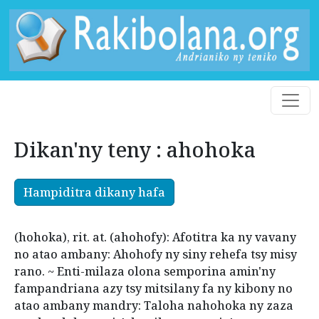
Dikan'ny teny : ahohoka
Hampiditra dikany hafa
(hohoka), rit. at. (ahohofy): Afotitra ka ny vavany
no atao ambany: Ahohofy ny siny rehefa tsy misy
rano. ~ Enti-milaza olona semporina amin'ny
fampandriana azy tsy mitsilany fa ny kibony no
atao ambany mandry: Taloha nahohoka ny zaza