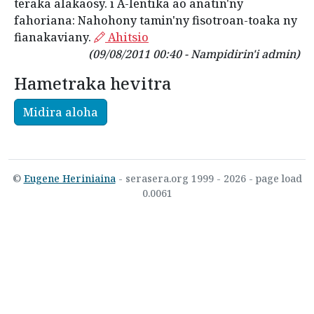
teraka alakaosy. i A-lentika ao anatin'ny
fahoriana: Nahohony tamin'ny fisotroan-toaka ny
fianakaviany.
Ahitsio
(09/08/2011 00:40 - Nampidirin'i admin)
Hametraka hevitra
Midira aloha
©
Eugene Heriniaina
- serasera.org 1999 - 2026 - page load
0.0061