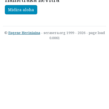
Midira aloha
©
Eugene Heriniaina
- serasera.org 1999 - 2026 - page load
0.0061