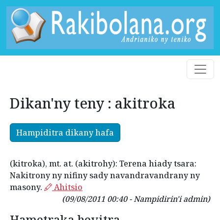
Dikan'ny teny : akitroka
Hampiditra dikany hafa
(kitroka), mt. at. (akitrohy): Terena hiady tsara:
Nakitrony ny nifiny sady navandravandrany ny
masony.
Ahitsio
(09/08/2011 00:40 - Nampidirin'i admin)
Hametraka hevitra