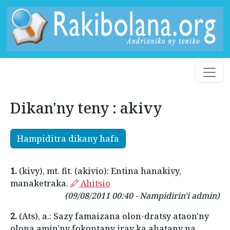
Dikan'ny teny : akivy
Hampiditra dikany hafa
1.
(kivy), mt. fit. (akivio): Entina hanakivy,
manaketraka.
Ahitsio
(09/08/2011 00:40 - Nampidirin'i admin)
2.
(Ats), a.: Sazy famaizana olon-dratsy ataon'ny
olona amin'ny fokontany iray ka ahatany na