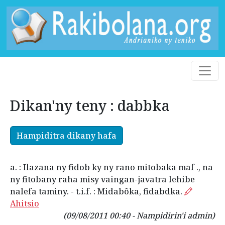
Dikan'ny teny : dabbka
Hampiditra dikany hafa
a. : Ilazana ny fidob ky ny rano mitobaka maf ., na
ny fitobany raha misy vaingan-javatra lehibe
nalefa taminy. - t.i.f. : Midabôka, fidabdka.
Ahitsio
(09/08/2011 00:40 - Nampidirin'i admin)