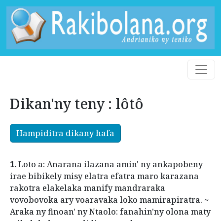
Dikan'ny teny : lôtô
Hampiditra dikany hafa
1.
Loto a: Anarana ilazana amin' ny ankapobeny
irae bibikely misy elatra efatra maro karazana
rakotra elakelaka manify mandraraka
vovobovoka ary voaravaka loko mamirapiratra. ~
Araka ny finoan' ny Ntaolo: fanahin'ny olona maty