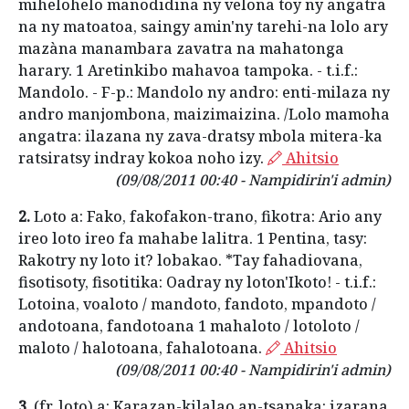
mihelohelo manodidina ny velona toy ny angatra
na ny matoatoa, saingy amin'ny tarehi-na lolo ary
mazàna manambara zavatra na mahatonga
harary. 1 Aretinkibo mahavoa tampoka. - t.i.f.:
Mandolo. - F-p.: Mandolo ny andro: enti-milaza ny
andro manjombona, maizimaizina. /Lolo mamoha
angatra: ilazana ny zava-dratsy mbola mitera-ka
ratsiratsy indray kokoa noho izy.
Ahitsio
(09/08/2011 00:40 - Nampidirin'i admin)
2.
Loto a: Fako, fakofakon-trano, fikotra: Ario any
ireo loto ireo fa mahabe lalitra. 1 Pentina, tasy:
Rakotry ny loto it? lobakao. *Tay fahadiovana,
fisotisoty, fisotitika: Oadray ny loton'Ikoto! - t.i.f.:
Lotoina, voaloto / mandoto, fandoto, mpandoto /
andotoana, fandotoana 1 mahaloto / lotoloto /
maloto / halotoana, fahalotoana.
Ahitsio
(09/08/2011 00:40 - Nampidirin'i admin)
3.
(fr. loto) a: Karazan-kilalao an-tsapaka: izarana