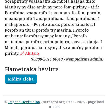
Sorapirinty voalahatra ka mbola halana diso:
Manitsy ny diso amin'ny poro fom-pirinty. - t.i.f.:
Porofoina, voaporofo 1 manaporofo, fanaporofo,
mpanaporofo 1 anaporofoana, fanaporofoana 1
mahaporofo. - Porofo aloka: porofo kitoatoa. I
Porofo an titra: porofo tsy marina. I Porofo
maivana: Porofo tsy misy lanjany. / Porofo
mateuina: porofo marim-pototra, mavesa-danja. I
Manala porofo: manitsy ny diso amin'ny porofom-
pirinty.
Ahitsio
(09/08/2011 00:40 - Nampidirin'i admin)
Hametraka hevitra
Midira aloha
©
Eugene Heriniaina
- serasera.org 1999 - 2026 - page load
0.0056