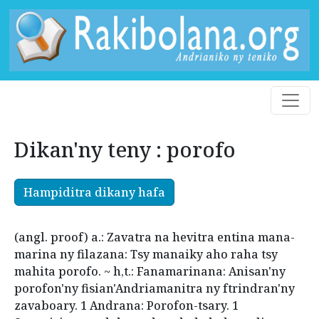
Dikan'ny teny : porofo
Hampiditra dikany hafa
(angl. proof) a.: Zavatra na hevitra entina mana-
marina ny filazana: Tsy manaiky aho raha tsy
mahita porofo. ~ h,t.: Fanamarinana: Anisan'ny
porofon'ny fisian'Andriamanitra ny ftrindran'ny
zavaboary. 1 Andrana: Porofon-tsary. 1