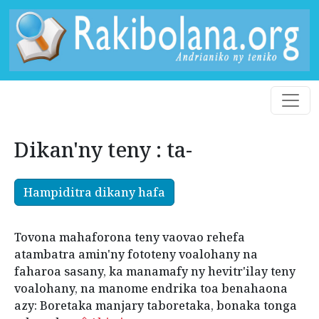
Dikan'ny teny : ta-
Hampiditra dikany hafa
Tovona mahaforona teny vaovao rehefa
atambatra amin'ny fototeny voalohany na
faharoa sasany, ka manamafy ny hevitr'ilay teny
voalohany, na manome endrika toa benahaona
azy: Boretaka manjary taboretaka, bonaka tonga