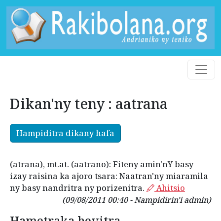
Dikan'ny teny : aatrana
Hampiditra dikany hafa
(atrana), mt.at. (aatrano): Fiteny amin'nY basy
izay raisina ka ajoro tsara: Naatran'ny miaramila
ny basy nandritra ny porizenitra.
Ahitsio
(09/08/2011 00:40 - Nampidirin'i admin)
Hametraka hevitra