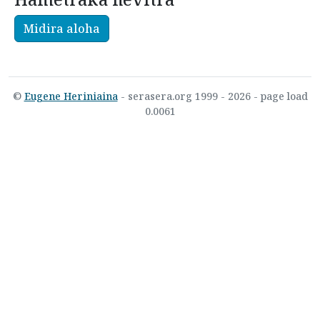
Midira aloha
©
Eugene Heriniaina
- serasera.org 1999 - 2026 - page load
0.0061