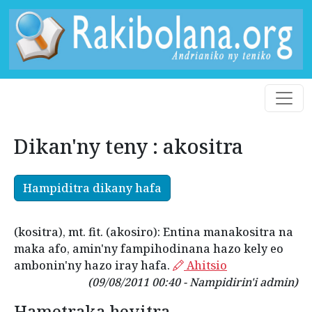
Dikan'ny teny : akositra
Hampiditra dikany hafa
(kositra), mt. fit. (akosiro): Entina manakositra na
maka afo, amin'ny fampihodinana hazo kely eo
ambonin'ny hazo iray hafa.
Ahitsio
(09/08/2011 00:40 - Nampidirin'i admin)
Hametraka hevitra