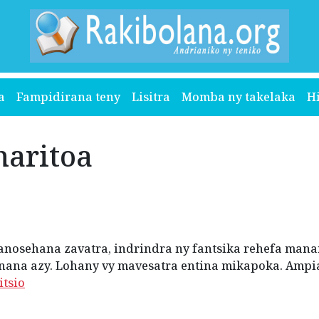
a
Fampidirana teny
Lisitra
Momba ny takelaka
H
maritoa
anosehana zavatra, indrindra ny fantsika rehefa man
onana azy. Lohany vy mavesatra entina mikapoka. Ampi
tsio