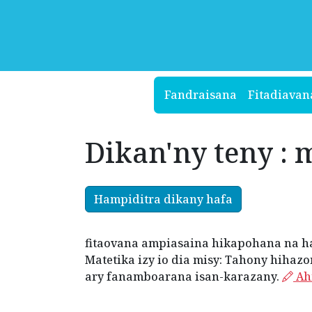
Fandraisana
Fitadiavan
Dikan'ny teny : 
Hampiditra dikany hafa
fitaovana ampiasaina hikapohana na h
Matetika izy io dia misy: Tahony hihaz
ary fanamboarana isan-karazany.
Ahi