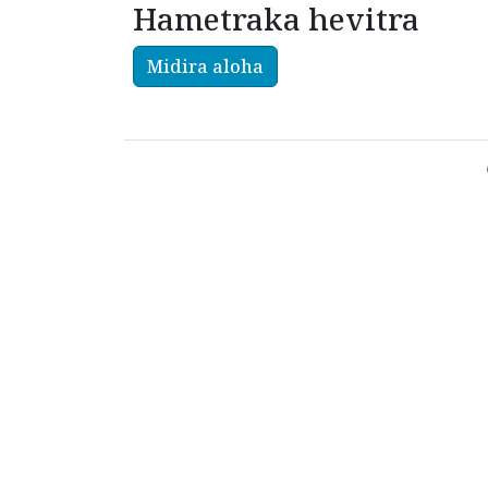
Hametraka hevitra
Midira aloha