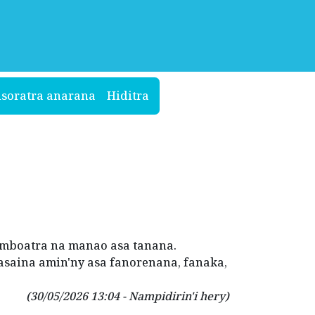
isoratra anarana
Hiditra
amboatra na manao asa tanana.
asaina amin'ny asa fanorenana, fanaka,
(30/05/2026 13:04 - Nampidirin'i hery)