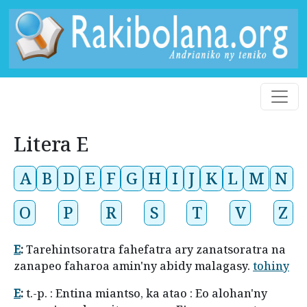
Litera E
A
B
D
E
F
G
H
I
J
K
L
M
N
O
P
R
S
T
V
Z
E
:
Tarehintsoratra fahefatra ary zanatsoratra na
zanapeo faharoa amin'ny abidy malagasy.
tohiny
E
:
t.-p. : Entina miantso, ka atao : Eo alohan'ny