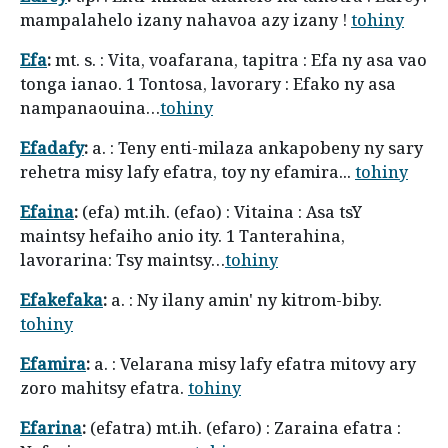
mampalahelo izany nahavoa azy izany !
tohiny
Efa
:
mt. s. : Vita, voafarana, tapitra : Efa ny asa vao
tonga ianao. 1 Tontosa, lavorary : Efako ny asa
nampanaouina…
tohiny
Efadafy
:
a. : Teny enti-milaza ankapobeny ny sary
rehetra misy lafy efatra, toy ny efamira...
tohiny
Efaina
:
(efa) mt.ih. (efao) : Vitaina : Asa tsY
maintsy hefaiho anio ity. 1 Tanterahina,
lavorarina: Tsy maintsy…
tohiny
Efakefaka
:
a. : Ny ilany amin' ny kitrom-biby.
tohiny
Efamira
:
a. : Velarana misy lafy efatra mitovy ary
zoro mahitsy efatra.
tohiny
Efarina
:
(efatra) mt.ih. (efaro) : Zaraina efatra :