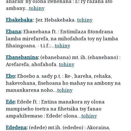
anaran' ny olona itenenana : E! ry razana ato
ambany…
tohiny
Ebakebaka
:
:Jer. Hebakebaka.
tohiny
Ebana
:
Ebanebana ft. : Entimilaza fitondrana
lamba mirefarefa, na mihofahofa toy ny lamba
fihaingoana. - t.i.f.:…
tohiny
Ebanebanina
:
(ebanebana) mt. ih. (ebanebano) :
Arefarefa, ahofahofa.
tohiny
Ebo
:
Eboebo a. sady p.t. : Re-, hareha, rehaka,
hakevohana, fisehoana ho mahay na ambony na
manankarena noho…
tohiny
Ede
:
Edede ft. : Entina manakora ny olona
mampiseho toetra na fihetsika tsy fanao
ampahibemaso : Edede! olona…
tohiny
Ededena
:
(edede) mt.ih. (ededeo) : Akoraina,