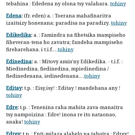
tebahina : Ededena ny olona tsy valahara.
tohiny
Edena
:
(fr. eden) a. : Toerana mahafinaritra
izaitsizy honenana; paradisa na paradizy.
tohiny
Edikedika
:
a. : Famindra na fihetsika mampiseho
fiheveran-tena ho zavatra; fandeha mampiseho
fireharehana. i t.i.f.…
tohiny
Edinedina
:
a. : Mitovy amin'ny Edikedika. - t.i.f. :
Miedinedina, fiedinedina, mpiedinedina /
fiedinedenana, iedinedenana.…
tohiny
Editay
:
t.p. : Eisy,isy! : Editay ! mandehana any !
tohiny
Edre
:
t.p. : Tenenina raha mahita zava-manaitra
tsy nampoizina : Edre! inona re ito nataonao,
anaka!
tohiny
Edrey
:
t.p. : Enti-milaza alahelo na tahotra : Edrey!