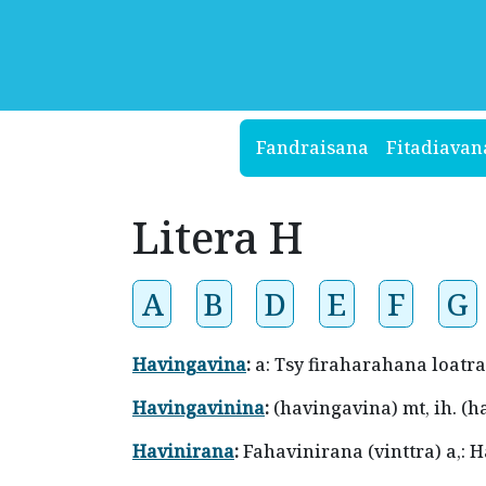
Fandraisana
Fitadiavan
Litera H
A
B
D
E
F
G
Havingavina
:
a: Tsy firaharahana loatr
Havingavinina
:
(havingavina) mt, ih. (h
Havinirana
:
Fahavinirana (vinttra) a,: 