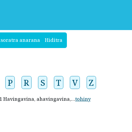
isoratra anarana
Hiditra
P
R
S
T
V
Z
. 1 Havingavina, ahavingavina,…
tohiny