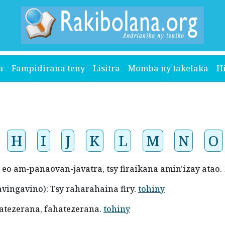
a
Fampidirana teny
Lisitra
Momba ny takelaka
H
H
I
J
K
L
M
N
O
a eo am-panaovan-javatra, tsy firaikana amin'izay atao
avingavino): Tsy raharahaina firy.
tohiny
Hatezerana, fahatezerana.
tohiny