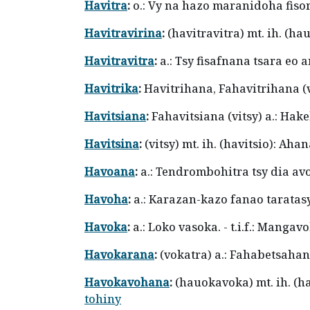
Havitra
:
o.: Vy na hazo maranidoha fis
Havitravirina
:
(havitravitra) mt. ih. (ha
Havitravitra
:
a.: Tsy fisafnana tsara eo 
Havitrika
:
Havitrihana, Fahavitrihana 
Havitsiana
:
Fahavitsiana (vitsy) a.: Ha
Havitsina
:
(vitsy) mt. ih. (havitsio): Ah
Havoana
:
a.: Tendrombohitra tsy dia av
Havoha
:
a.: Karazan-kazo fanao taratas
Havoka
:
a.: Loko vasoka. - t.i.f.: Mang
Havokarana
:
(vokatra) a.: Fahabetsaha
Havokavohana
:
(hauokavoka) mt. ih. (
tohiny