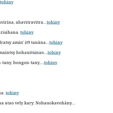
tohiny
ravirina, ahavitravitra…
tohiny
arisihana.
tohiny
dratsy amin' it9 tanàna…
tohiny
tsy maintsy hohauitsinao…
tohiny
n-tany, bongon-tany,…
tohiny
ka.
tohiny
ina atao vely kary: Nohauokavohàny…