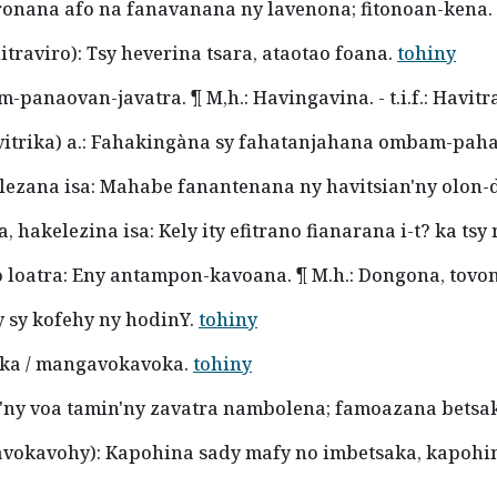
oronana afo na fanavanana ny lavenona; fitonoan-kena.
uitraviro): Tsy heverina tsara, ataotao foana.
tohiny
am-panaovan-javatra. ¶ M,h.: Havingavina. - t.i.f.: Havit
(vitrika) a.: Fahakingàna sy fahatanjahana ombam-pah
kelezana isa: Mahabe fanantenana ny havitsian'ny olon-
ana, hakelezina isa: Kely ity efitrano fianarana i-t? ka 
o loatra: Eny antampon-kavoana. ¶ M.h.: Dongona, tovo
y sy kofehy ny hodinY.
tohiny
avoka / mangavokavoka.
tohiny
n'ny voa tamin'ny zavatra nambolena; famoazana betsa
havokavohy): Kapohina sady mafy no imbetsaka, kapoh