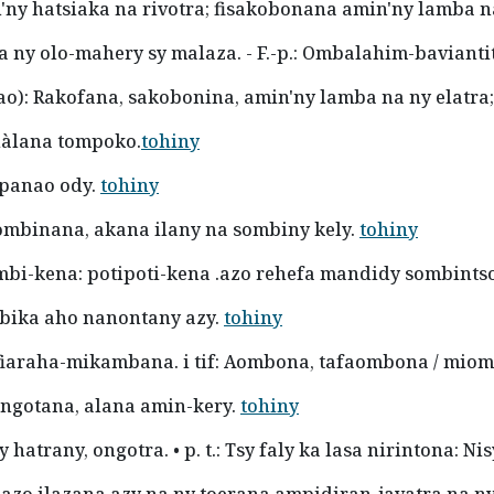
n'ny hatsiaka na rivotra; fisakobonana amin'ny lamba 
a ny olo-mahery sy malaza. - F.-p.: Ombalahim-baviantit
ao): Rakofana, sakobonina, amin'ny lamba na ny elatr
làlana tompoko.
tohiny
mpanao ody.
tohiny
Sombinana, akana ilany na sombiny kely.
tohiny
 Ombi-kena: potipoti-kena .azo rehefa mandidy sombin
mbika aho nanontany azy.
tohiny
o; fiaraha-mikambana. i tif: Aombona, tafaombona / m
 Ongotana, alana amin-kery.
tohiny
 hatrany, ongotra. • p. t.: Tsy faly ka lasa nirintona: 