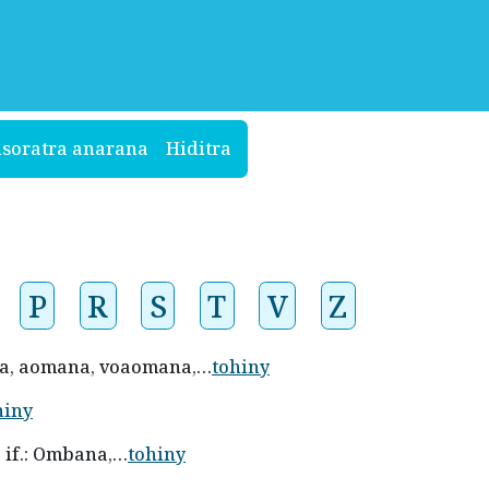
isoratra anarana
Hiditra
P
R
S
T
V
Z
nina, aomana, voaomana,…
tohiny
hiny
. if.: Ombana,…
tohiny