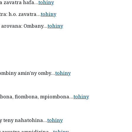
na zavatra hafa…
tohiny
ra: h.o. zavatra…
tohiny
a; arovana: Ombany…
tohiny
tsombiny amin'ny omby…
tohiny
iombona, fiombona, mpiombona…
tohiny
Nisy teny nahatohina…
tohiny