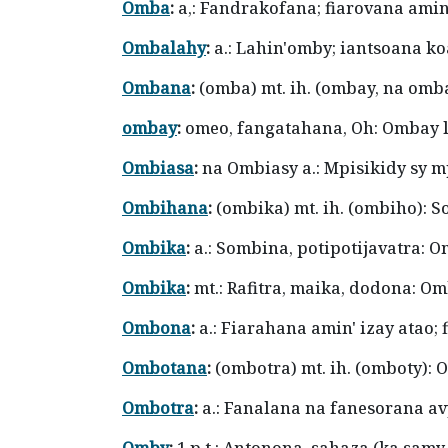
Omba
:
a,: Fandrakofana; fiarovana ami
Ombalahy
:
a.: Lahin'omby; iantsoana ko
Ombana
:
(omba) mt. ih. (ombay, na omb
ombay
:
omeo, fangatahana, Oh: Ombay 
Ombiasa
:
na Ombiasy a.: Mpisikidy sy 
Ombihana
:
(ombika) mt. ih. (ombiho): 
Ombika
:
a.: Sombina, potipotijavatra:
Ombika
:
mt.: Rafitra, maika, dodona: O
Ombona
:
a.: Fiarahana amin' izay ata
Ombotana
:
(ombotra) mt. ih. (omboty):
Ombotra
:
a.: Fanalana na fanesorana avy