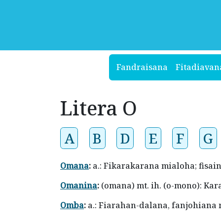
Fandraisana
Fitadiavan
Litera O
A
B
D
E
F
G
Omana
:
a.: Fikarakarana mialoha; fisai
Omanina
:
(omana) mt. ih. (o-mono): Ka
Omba
:
a.: Fiarahan-dalana, fanjohiana 