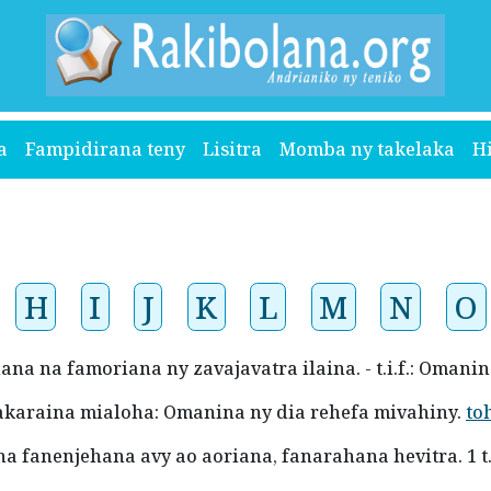
a
Fampidirana teny
Lisitra
Momba ny takelaka
H
H
I
J
K
L
M
N
O
nana na famoriana ny zavajavatra ilaina. - t.i.f.: Oma
rakaraina mialoha: Omanina ny dia rehefa mivahiny.
to
na fanenjehana avy ao aoriana, fanarahana hevitra. 1 t