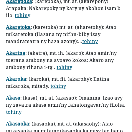
Akarepoka
:
(karepoka), mt. at. (akarepohy):
Arapaka: Nakarepoky ny kary ny akohon'Isam b
ilo.
tohiny
Akaretoka
:
(karetoka) mt. at. (aharetohy): Atao
mikaretoka (ilazana ny nifhn-biby izay
mandramatra ny haza azony):…
tohiny
Akarina
:
(akatra), mt. ih. (akaro): Atao amin'ny
toerana ambony na avoavo kokoa: Akaro any
ambony rihana i-tg…
tohiny
Akaroka
:
(karoka), mt. fit. (akarohy): Entina
mikaroka, mitady.
tohiny
Akasa
:
(kasa), mt. at. (akasao): Omanina: Izao avy
ny zavatra akasa amin'ny fahatongavan'ny filoha.
tohiny
Akasaoka
:
(kasaoka), mt. at. (akasaohy): Atao
mikasaoka na mifampikasaoka ka misy feo heno