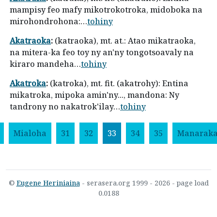
mampisy feo mafy mikotrokotroka, midoboka na
mirohondrohona:…
tohiny
Akatraoka
:
(katraoka), mt. at.: Atao mikatraoka,
na mitera-ka feo toy ny an'ny tongotsoavaly na
kiraro mandeha…
tohiny
Akatroka
:
(katroka), mt. fit. (akatrohy): Entina
mikatroka, mipoka amin'ny..., mandona: Ny
tandrony no nakatrok'ilay…
tohiny
Mialoha
31
32
33
34
35
Manarak
©
Eugene Heriniaina
- serasera.org 1999 - 2026 - page load
0.0188