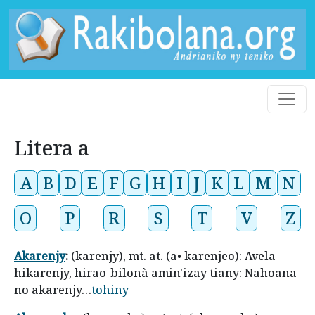
Litera a
A
B
D
E
F
G
H
I
J
K
L
M
N
O
P
R
S
T
V
Z
Akarenjy
:
(karenjy), mt. at. (a• karenjeo): Avela
hikarenjy, hirao-bilonà amin'izay tiany: Nahoana
no akarenjy…
tohiny