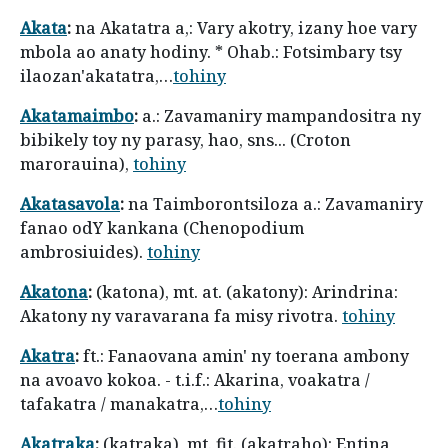
Akata
:
na Akatatra a,: Vary akotry, izany hoe vary
mbola ao anaty hodiny. * Ohab.: Fotsimbary tsy
ilaozan'akatatra,…
tohiny
Akatamaimbo
:
a.: Zavamaniry mampandositra ny
bibikely toy ny parasy, hao, sns... (Croton
marorauina),
tohiny
Akatasavola
:
na Taimborontsiloza a.: Zavamaniry
fanao odY kankana (Chenopodium
ambrosiuides).
tohiny
Akatona
:
(katona), mt. at. (akatony): Arindrina:
Akatony ny varavarana fa misy rivotra.
tohiny
Akatra
:
ft.: Fanaovana amin' ny toerana ambony
na avoavo kokoa. - t.i.f.: Akarina, voakatra /
tafakatra / manakatra,…
tohiny
Akatraka
:
(katraka), mt. fit. (akatraho): Entina