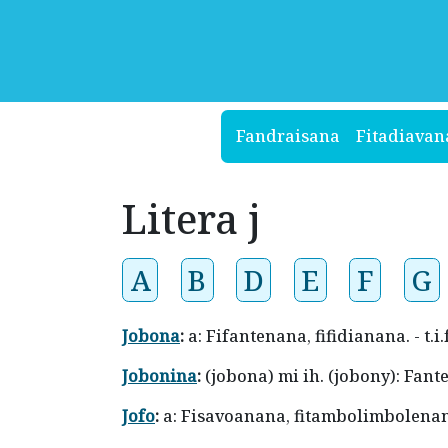
Fandraisana
Fitadiavan
Litera j
A
B
D
E
F
G
Jobona
:
a: Fifantenana, fifidianana. - t
Jobonina
:
(jobona) mi ih. (jobony): Fan
Jofo
:
a: Fisavoanana, fitambolimbolenan