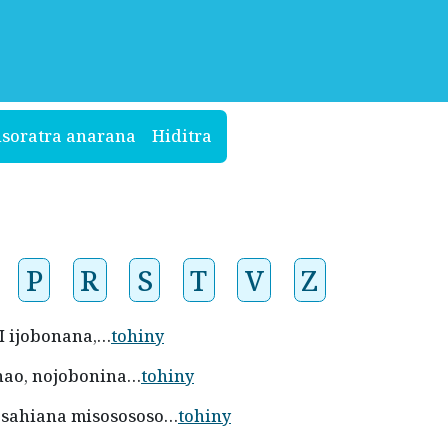
isoratra anarana
Hiditra
P
R
S
T
V
Z
 I ijobonana,…
tohiny
ianao, nojobonina…
tohiny
hasahiana misosososo…
tohiny