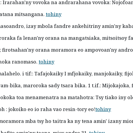
foy): Irarahan'ny vovoka na andrarahana vovoka: Nojof
 vatana mitsangana.
tohiny
masoandro, izay mbola fandre ankehitriny amin'ny kab
roraka fa lenan'ny orana na mangatsiaka, mitsoitsoy f
 firotsahan'ny orana moramora eo ampovoan'ny andro
nonoka ranomaso.
tohiny
lahelo. i tif:: Tafajokaiky I mfjokaiky, manjokaiky, fi
am-bika, maroroka sady tsara bika. 1 t.if.: Mijokajoka, 
okoka toa menamenatra na matahotra: Tsy tiako iny ol
oh : jokoiko eo io raha vao resin-tory eo!
tohiny
na moramora mba tsy ho taitra ka ny tena amin' izany m