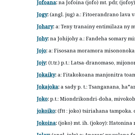
Jofoana
:
na Jofoina (jofo) mt. pdr, (jo
Jogy
:
(angl. jug) a.: Fitoerandrano lava
Johary
:
a: Teny tranainy entimilaza ny 
Johy
:
na Johijohy a.: Fandeha somary mi
Jojo
:
a: Fisosana moramora misononoka;
Jojy
:
(t.tr.) p.t.: Latsa-dranomaso, mijo
Jokaiky
:
a: Fitakokoana manjonitra toama
Jokajoka
:
a sady p. t.: Tsanganana, ha*ar
Joko
:
p.t.: Miondrikondri-doha, mivokob
jokoiko
:
(ftt : joko) tsiriahana tampoka. 
Jokoina
:
(joko) mt. ih. (jokoy): Hatoni