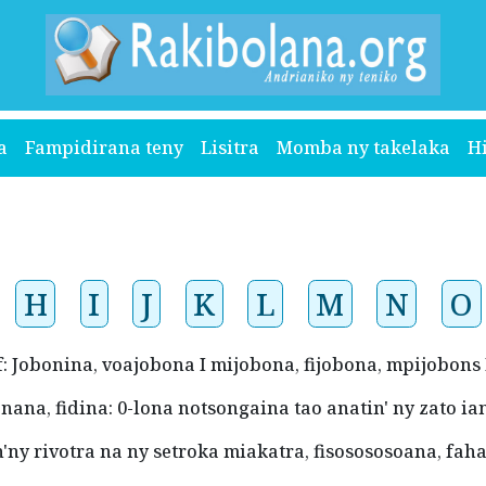
a
Fampidirana teny
Lisitra
Momba ny takelaka
H
H
I
J
K
L
M
N
O
.i.f: Jobonina, voajobona I mijobona, fijobona, mpijobons
tenana, fidina: 0-lona notsongaina tao anatin' ny zato 
'ny rivotra na ny setroka miakatra, fisosososoana, fa