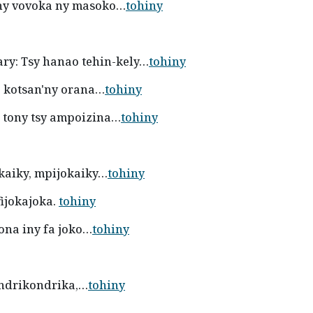
oany vovoka ny masoko…
tohiny
ary: Tsy hanao tehin-kely…
tohiny
a kotsan'ny orana…
tohiny
 tony tsy ampoizina…
tohiny
jokaiky, mpijokaiky…
tohiny
fijokajoka.
tohiny
ona iny fa joko…
tohiny
iondrikondrika,…
tohiny