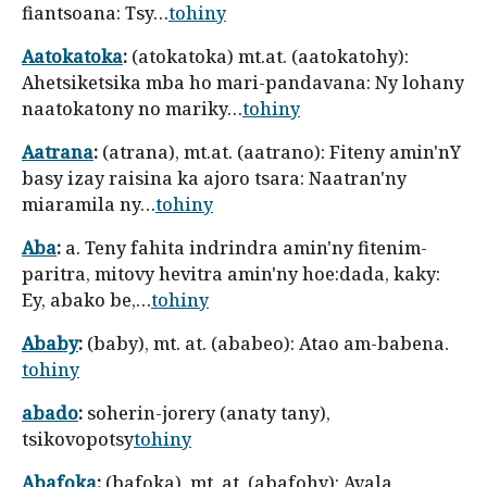
fiantsoana: Tsy…
tohiny
Aatokatoka
:
(atokatoka) mt.at. (aatokatohy):
Ahetsiketsika mba ho mari-pandavana: Ny lohany
naatokatony no mariky…
tohiny
Aatrana
:
(atrana), mt.at. (aatrano): Fiteny amin'nY
basy izay raisina ka ajoro tsara: Naatran'ny
miaramila ny…
tohiny
Aba
:
a. Teny fahita indrindra amin'ny fitenim-
paritra, mitovy hevitra amin'ny hoe:dada, kaky:
Ey, abako be,…
tohiny
Ababy
:
(baby), mt. at. (ababeo): Atao am-babena.
tohiny
abado
:
soherin-jorery (anaty tany),
tsikovopotsy
tohiny
Abafoka
:
(bafoka), mt. at. (abafohy): Avala