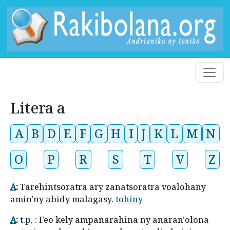
Litera a
A
B
D
E
F
G
H
I
J
K
L
M
N
O
P
R
S
T
V
Z
A
:
Tarehintsoratra ary zanatsoratra voalohany
amin'ny abidy malagasy.
tohiny
A
:
t.p, : Feo kely ampanarahina ny anaran'olona