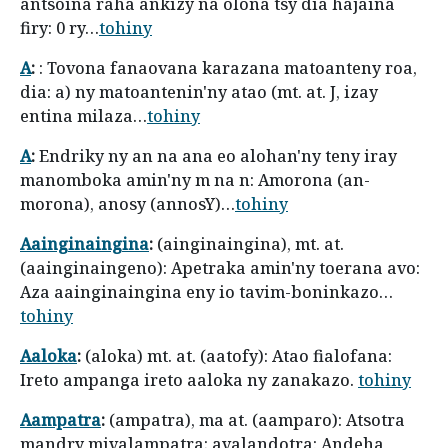
antsoina raha ankizy na olona tsy dia hajaina
firy: 0 ry…
tohiny
A
:
: Tovona fanaovana karazana matoanteny roa,
dia: a) ny matoantenin'ny atao (mt. at. J, izay
entina milaza…
tohiny
A
:
Endriky ny an na ana eo alohan'ny teny iray
manomboka amin'ny m na n: Amorona (an-
morona), anosy (annosY)…
tohiny
Aainginaingina
:
(ainginaingina), mt. at.
(aainginaingeno): Apetraka amin'ny toerana avo:
Aza aainginaingina eny io tavim-boninkazo…
tohiny
Aaloka
:
(aloka) mt. at. (aatofy): Atao fialofana:
Ireto ampanga ireto aaloka ny zanakazo.
tohiny
Aampatra
:
(ampatra), ma at. (aamparo): Atsotra
mandry mivalampatra; avalandotra: Andeha