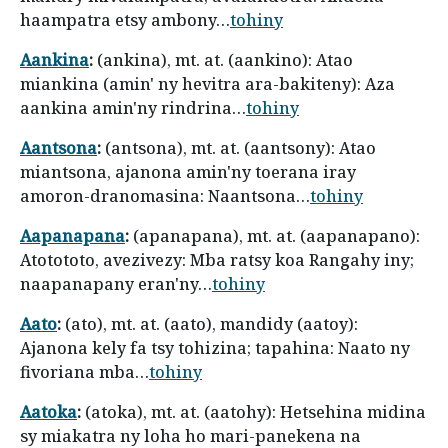
haampatra etsy ambony…
tohiny
Aankina
:
(ankina), mt. at. (aankino): Atao
miankina (amin' ny hevitra ara-bakiteny): Aza
aankina amin'ny rindrina…
tohiny
Aantsona
:
(antsona), mt. at. (aantsony): Atao
miantsona, ajanona amin'ny toerana iray
amoron-dranomasina: Naantsona…
tohiny
Aapanapana
:
(apanapana), mt. at. (aapanapano):
Atotototo, avezivezy: Mba ratsy koa Rangahy iny;
naapanapany eran'ny…
tohiny
Aato
:
(ato), mt. at. (aato), mandidy (aatoy):
Ajanona kely fa tsy tohizina; tapahina: Naato ny
fivoriana mba…
tohiny
Aatoka
:
(atoka), mt. at. (aatohy): Hetsehina midina
sy miakatra ny loha ho mari-panekena na